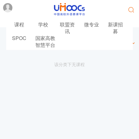
课程
学校
联盟资
微专业
新课招
讯
募
SPOC
国家高教
最新
最热
推荐
筛选
智慧平台
该分类下无课程