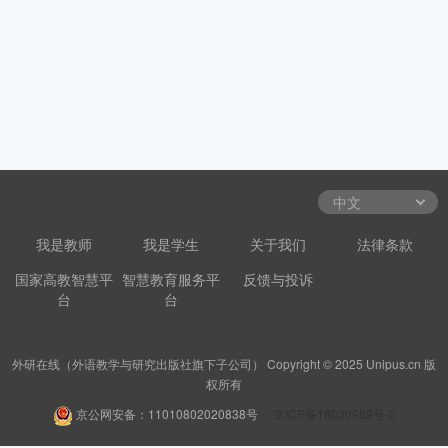
我是教师
我是学生
关于我们
法律条款
国家高教智慧平
智慧教育服务平
反馈与投诉
台
台
外研在线（外语教学与研究出版社旗下子公司） Copyright © 2025 Unipus.cn 版
权所有
京公网安备：11010802020838号
京ICP备18030989号-2