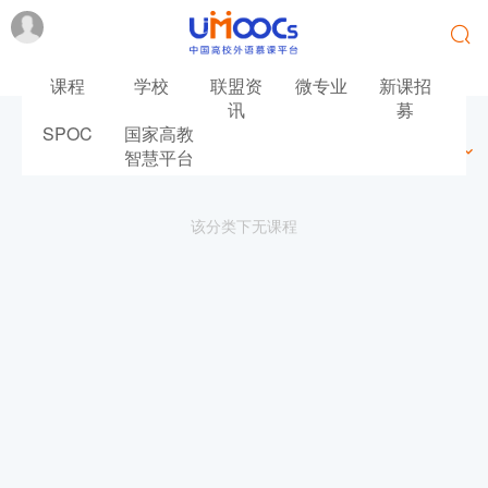
课程
学校
联盟资
微专业
新课招
讯
募
SPOC
国家高教
最新
最热
推荐
筛选
智慧平台
该分类下无课程