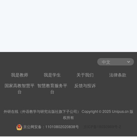
我是教师
我是学生
关于我们
法律条款
国家高教智慧平
智慧教育服务平
反馈与投诉
台
台
外研在线（外语教学与研究出版社旗下子公司） Copyright © 2025 Unipus.cn 版
权所有
京公网安备：11010802020838号
京ICP备18030989号-2