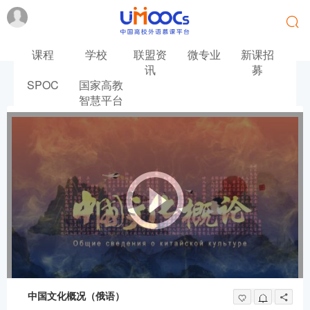
课程
学校
联盟资
微专业
新课招
讯
募
SPOC
国家高教
首页
俄语
中国文化概况（俄语）
智慧平台
中国文化概况（俄语）